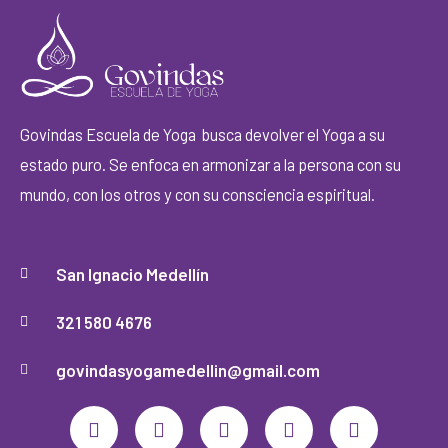
Govindas Escuela de Yoga busca devolver el Yoga a su
estado puro. Se enfoca en armonizar a la persona con su
mundo, con los otros y con su consciencia espiritual.
San Ignacio Medellín
321 580 4676
govindasyogamedellin@gmail.com
F
I
Y
M
W
a
n
o
a
h