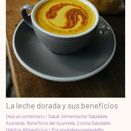
La leche dorada y sus beneficios
Deja un comentario
/
Salud
,
Alimentación Saludable
,
Ayurveda
,
Beneficios del Ayurveda
,
Cocina Saludable
,
Habitos Alimenticios
/ Por
govindasyogamedellin