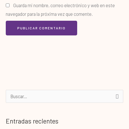
Guarda mi nombre, correo electrónico y web en este
navegador para la próxima vez que comente.
B
u
s
Entradas recientes
c