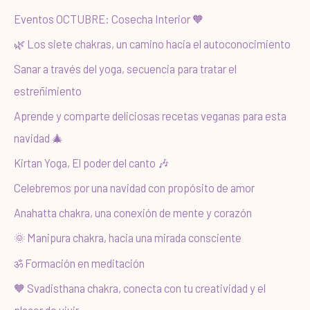
a
Eventos OCTUBRE: Cosecha Interior 🧡
r
🌿 Los siete chakras, un camino hacia el autoconocimiento
p
Sanar a través del yoga, secuencia para tratar el
o
estreñimiento
r
Aprende y comparte deliciosas recetas veganas para esta
:
navidad 🎄
Kirtan Yoga, El poder del canto 🎶
Celebremos por una navidad con propósito de amor
Anahatta chakra, una conexión de mente y corazón
🌞 Manipura chakra, hacia una mirada consciente
ॐ Formación en meditación
🧡 Svadisthana chakra, conecta con tu creatividad y el