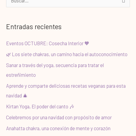
B
u
s
Entradas recientes
c
a
Eventos OCTUBRE: Cosecha Interior 🧡
r
🌿 Los siete chakras, un camino hacia el autoconocimiento
p
Sanar a través del yoga, secuencia para tratar el
o
estreñimiento
r
Aprende y comparte deliciosas recetas veganas para esta
:
navidad 🎄
Kirtan Yoga, El poder del canto 🎶
Celebremos por una navidad con propósito de amor
Anahatta chakra, una conexión de mente y corazón