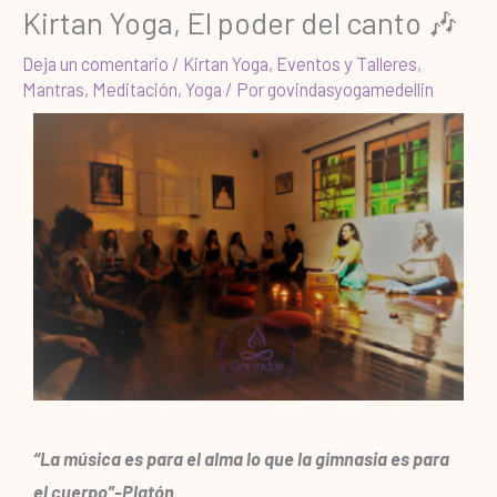
Kirtan Yoga, El poder del canto 🎶
Deja un comentario
/
Kirtan Yoga
,
Eventos y Talleres
,
Mantras
,
Meditación
,
Yoga
/ Por
govindasyogamedellin
“La música es para el alma lo que la gimnasia es para
el cuerpo”-Platón