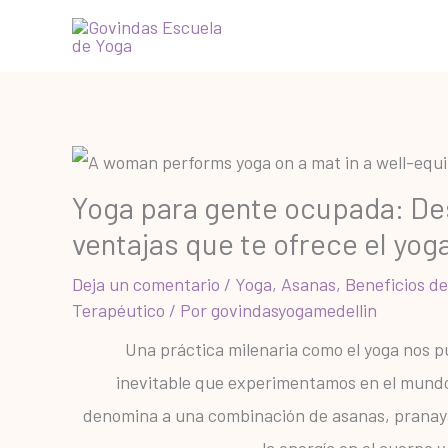
Ir
al
contenido
Yoga para gente ocupada: De
ventajas que te ofrece el yog
Deja un comentario
/
Yoga
,
Asanas
,
Beneficios de
Terapéutico
/ Por
govindasyogamedellin
Una práctica milenaria como el yoga nos p
inevitable que experimentamos en el mundo 
denomina a una combinación de asanas, pranay
la energía en el cuerpo 