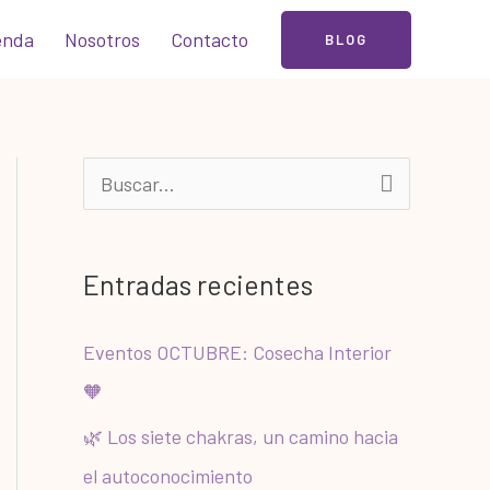
enda
Nosotros
Contacto
BLOG
B
u
s
Entradas recientes
c
a
Eventos OCTUBRE: Cosecha Interior
r
🧡
p
🌿 Los siete chakras, un camino hacia
o
el autoconocimiento