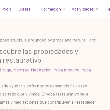
Inicio
Clases
Formación
Actividades
Ti
scubre las propiedades y
a restaurativo
l Yoga
,
Mantras
,
Meditación
,
Yoga Inbound
,
Yoga
uede ayudar a enfrentar el cansancio físico tan
agitado que vivimos. El yoga restaurativo se le
amas y meditaciones que contribuyen a restablecer
y transformar las emociones.