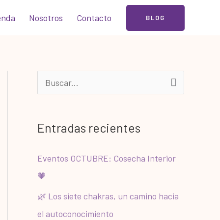
enda
Nosotros
Contacto
BLOG
B
u
s
Entradas recientes
c
a
Eventos OCTUBRE: Cosecha Interior
r
🧡
p
🌿 Los siete chakras, un camino hacia
o
el autoconocimiento