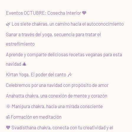
c
a
Eventos OCTUBRE: Cosecha Interior 🧡
r
🌿 Los siete chakras, un camino hacia el autoconocimiento
p
Sanar a través del yoga, secuencia para tratar el
o
estreñimiento
r
Aprende y comparte deliciosas recetas veganas para esta
:
navidad 🎄
Kirtan Yoga, El poder del canto 🎶
Celebremos por una navidad con propósito de amor
Anahatta chakra, una conexión de mente y corazón
🌞 Manipura chakra, hacia una mirada consciente
ॐ Formación en meditación
🧡 Svadisthana chakra, conecta con tu creatividad y el