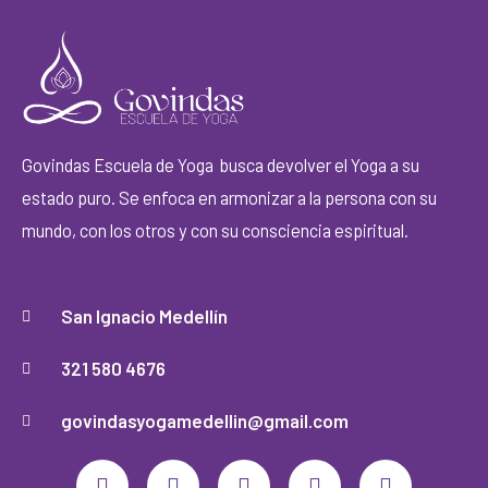
Govindas Escuela de Yoga busca devolver el Yoga a su
estado puro. Se enfoca en armonizar a la persona con su
mundo, con los otros y con su consciencia espiritual.
San Ignacio Medellín
321 580 4676
govindasyogamedellin@gmail.com
F
I
Y
M
W